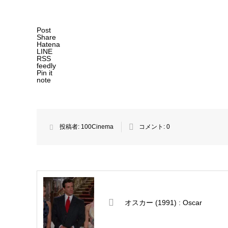
Post
Share
Hatena
LINE
RSS
feedly
Pin it
note
投稿者:
100Cinema
コメント:
0
オスカー (1991) : Oscar