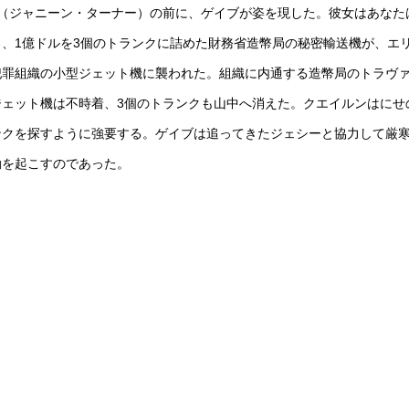
（ジャニーン・ターナー）の前に、ゲイブが姿を現した。彼女はあなた
、1億ドルを3個のトランクに詰めた財務省造幣局の秘密輸送機が、エ
犯罪組織の小型ジェット機に襲われた。組織に内通する造幣局のトラヴ
ェット機は不時着、3個のトランクも山中へ消えた。クエイルンはにせ
ンクを探すように強要する。ゲイブは追ってきたジェシーと協力して厳
動を起こすのであった。